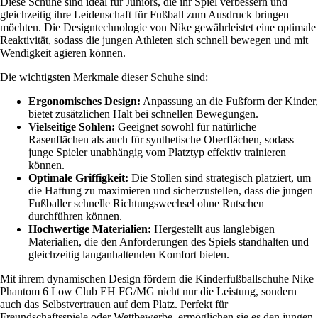
Diese Schuhe sind ideal für Juniors, die ihr Spiel verbessern und
gleichzeitig ihre Leidenschaft für Fußball zum Ausdruck bringen
möchten. Die Designtechnologie von Nike gewährleistet eine optimale
Reaktivität, sodass die jungen Athleten sich schnell bewegen und mit
Wendigkeit agieren können.
Die wichtigsten Merkmale dieser Schuhe sind:
Ergonomisches Design:
Anpassung an die Fußform der Kinder,
bietet zusätzlichen Halt bei schnellen Bewegungen.
Vielseitige Sohlen:
Geeignet sowohl für natürliche
Rasenflächen als auch für synthetische Oberflächen, sodass
junge Spieler unabhängig vom Platztyp effektiv trainieren
können.
Optimale Griffigkeit:
Die Stollen sind strategisch platziert, um
die Haftung zu maximieren und sicherzustellen, dass die jungen
Fußballer schnelle Richtungswechsel ohne Rutschen
durchführen können.
Hochwertige Materialien:
Hergestellt aus langlebigen
Materialien, die den Anforderungen des Spiels standhalten und
gleichzeitig langanhaltenden Komfort bieten.
Mit ihrem dynamischen Design fördern die Kinderfußballschuhe Nike
Phantom 6 Low Club EH FG/MG nicht nur die Leistung, sondern
auch das Selbstvertrauen auf dem Platz. Perfekt für
Freundschaftsspiele oder Wettbewerbe, ermöglichen sie es den jungen