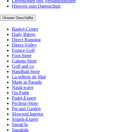
Lieferkosten und Versandoptionen
Hinweis zum Datenschutz
Unsere Geschäfte
Basket-Center
Daily Bikers
Direct Running
Direct-Volley
Espace Golf
Foot-Store
Galopp-Store
Golf and co
Handball-Store
La sellerie de Maé
Made in Paradis
Nauti-wave
On-Fight
Padel-Expert
Pecheur-Store
Pet and Garden
Slowood Interior
Smash-Expert
Sneak'In
Sneakids