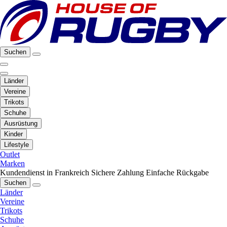
Suchen
Länder
Vereine
Trikots
Schuhe
Ausrüstung
Kinder
Lifestyle
Outlet
Marken
Kundendienst in Frankreich
Sichere Zahlung
Einfache Rückgabe
Suchen
Länder
Vereine
Trikots
Schuhe