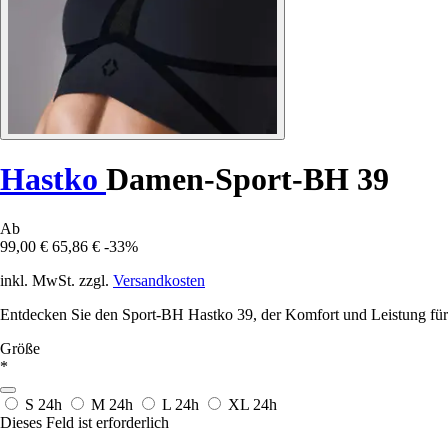
Hastko
Damen-Sport-BH 39
Ab
99,00 €
65,86 €
-33%
inkl. MwSt. zzgl.
Versandkosten
Entdecken Sie den Sport-BH Hastko 39, der Komfort und Leistung für 
Größe
*
S
24h
M
24h
L
24h
XL
24h
Dieses Feld ist erforderlich