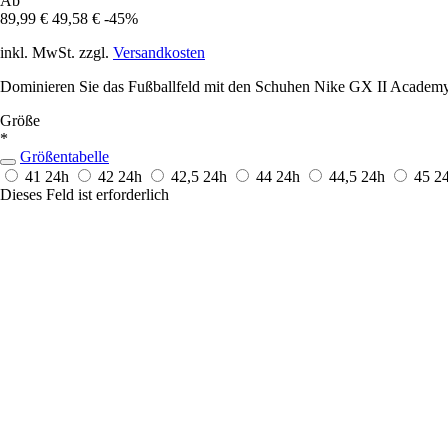
Ab
89,99 €
49,58 €
-45%
inkl. MwSt. zzgl.
Versandkosten
Dominieren Sie das Fußballfeld mit den Schuhen Nike GX II Academy 
Größe
*
Größentabelle
41
24h
42
24h
42,5
24h
44
24h
44,5
24h
45
2
Dieses Feld ist erforderlich