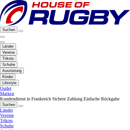
Suchen
Länder
Vereine
Trikots
Schuhe
Ausrüstung
Kinder
Lifestyle
Outlet
Marken
Kundendienst in Frankreich
Sichere Zahlung
Einfache Rückgabe
Suchen
Länder
Vereine
Trikots
Schuhe