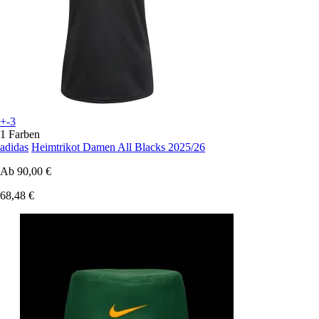
+-3
1 Farben
adidas
Heimtrikot Damen All Blacks 2025/26
Ab
90,00 €
68,48 €