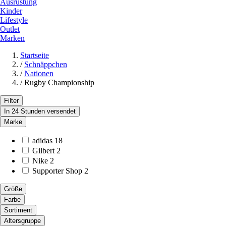
Ausrüstung
Kinder
Lifestyle
Outlet
Marken
Startseite
/
Schnäppchen
/
Nationen
/
Rugby Championship
Filter
In 24 Stunden versendet
Marke
adidas
18
Gilbert
2
Nike
2
Supporter Shop
2
Größe
Farbe
Sortiment
Altersgruppe