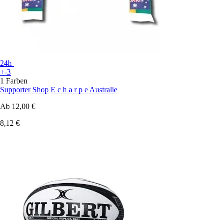
24h
+-3
1 Farben
Supporter Shop
E c h a r p e Australie
Ab
12,00 €
8,12 €