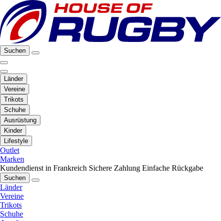
Suchen
Länder
Vereine
Trikots
Schuhe
Ausrüstung
Kinder
Lifestyle
Outlet
Marken
Kundendienst in Frankreich
Sichere Zahlung
Einfache Rückgabe
Suchen
Länder
Vereine
Trikots
Schuhe