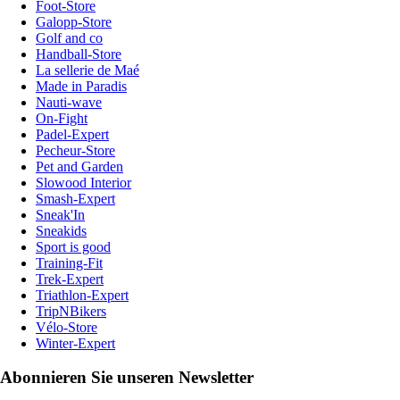
Foot-Store
Galopp-Store
Golf and co
Handball-Store
La sellerie de Maé
Made in Paradis
Nauti-wave
On-Fight
Padel-Expert
Pecheur-Store
Pet and Garden
Slowood Interior
Smash-Expert
Sneak'In
Sneakids
Sport is good
Training-Fit
Trek-Expert
Triathlon-Expert
TripNBikers
Vélo-Store
Winter-Expert
Abonnieren Sie unseren Newsletter