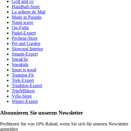
Golf and co
Handball-Store
La sellerie de Maé
Made in Paradis
Nauti-wave
On-Fight
Padel-Expert
Pecheur-Store
Pet and Garden
Slowood Interior
Smash-Expert
Sneak'In
Sneakids
Sport is good
Training-Fit
Trek-Expert
Triathlon-Expert
TripNBikers
Vélo-Store
Winter-Expert
Abonnieren Sie unseren Newsletter
Profitieren Sie von 10% Rabatt, wenn Sie sich für unseren Newsletter
anmelden