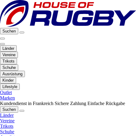
Suchen
Länder
Vereine
Trikots
Schuhe
Ausrüstung
Kinder
Lifestyle
Outlet
Marken
Kundendienst in Frankreich
Sichere Zahlung
Einfache Rückgabe
Suchen
Länder
Vereine
Trikots
Schuhe