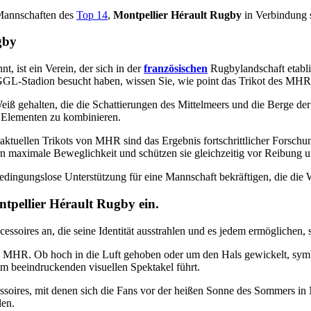
n Mannschaften des
Top 14
,
Montpellier Hérault Rugby
in Verbindung 
gby
t, ist ein Verein, der sich in der
französischen
Rugbylandschaft etabli
m GGL-Stadion besucht haben, wissen Sie, wie point das Trikot des MHR
ß gehalten, die die Schattierungen des Mittelmeers und die Berge der 
n Elementen zu kombinieren.
ktuellen Trikots von MHR sind das Ergebnis fortschrittlicher Forschun
n maximale Beweglichkeit und schützen sie gleichzeitig vor Reibung u
edingungslose Unterstützung für eine Mannschaft bekräftigen, die die 
ntpellier Hérault Rugby ein.
ssoires an, die seine Identität ausstrahlen und es jedem ermöglichen,
n MHR. Ob hoch in die Luft gehoben oder um den Hals gewickelt, symbo
em beeindruckenden visuellen Spektakel führt.
oires, mit denen sich die Fans vor der heißen Sonne des Sommers in 
len.