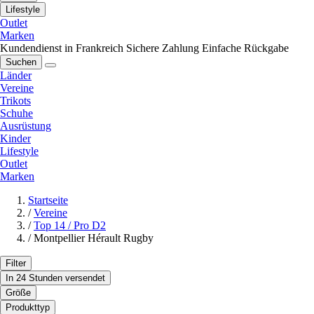
Lifestyle
Outlet
Marken
Kundendienst in Frankreich
Sichere Zahlung
Einfache Rückgabe
Suchen
Länder
Vereine
Trikots
Schuhe
Ausrüstung
Kinder
Lifestyle
Outlet
Marken
Startseite
/
Vereine
/
Top 14 / Pro D2
/
Montpellier Hérault Rugby
Filter
In 24 Stunden versendet
Größe
Produkttyp