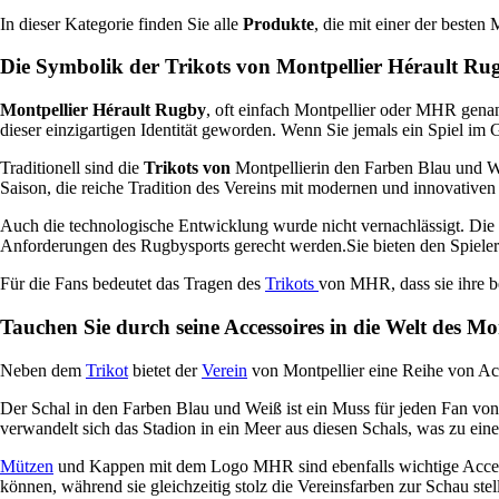
In dieser Kategorie finden Sie alle
Produkte
, die mit einer der beste
Die Symbolik der Trikots von Montpellier Hérault Ru
Montpellier Hérault Rugby
, oft einfach Montpellier oder MHR genann
dieser einzigartigen Identität geworden. Wenn Sie jemals ein Spiel i
Traditionell sind die
Trikots von
Montpellierin den Farben Blau und Wei
Saison, die reiche Tradition des Vereins mit modernen und innovative
Auch die technologische Entwicklung wurde nicht vernachlässigt. Die a
Anforderungen des Rugbysports gerecht werden.Sie bieten den Spieler
Für die Fans bedeutet das Tragen des
Trikots
von MHR, dass sie ihre b
Tauchen Sie durch seine Accessoires in die Welt des Mo
Neben dem
Trikot
bietet der
Verein
von Montpellier eine Reihe von Acce
Der Schal in den Farben Blau und Weiß ist ein Muss für jeden Fan vo
verwandelt sich das Stadion in ein Meer aus diesen Schals, was zu ein
Mützen
und
Kappen
mit dem Logo MHR sind ebenfalls wichtige Access
können, während sie gleichzeitig stolz die Vereinsfarben zur Schau stel