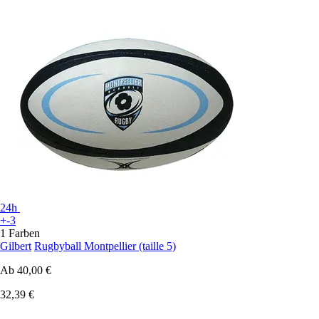
24h
+-3
1 Farben
Gilbert
Rugbyball Montpellier (taille 5)
Ab
40,00 €
32,39 €