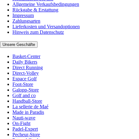
Allgemeine Verkaufsbedingungen
Rückgabe & Erstattung
Impressum
Zahlungsarten
Lieferkosten und Versandoptionen
Hinweis zum Datenschutz
Unsere Geschäfte
Basket-Center
Daily Bikers
Direct Running
Direct-Volley
Espace Golf
Foot-Store
Galopp-Store
Golf and co
Handball-Store
La sellerie de Maé
Made in Paradis
Nauti-wave
On-Fight
Padel-Expert
Pecheur-Store