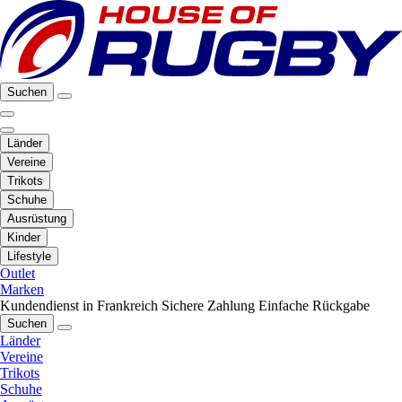
Suchen
Länder
Vereine
Trikots
Schuhe
Ausrüstung
Kinder
Lifestyle
Outlet
Marken
Kundendienst in Frankreich
Sichere Zahlung
Einfache Rückgabe
Suchen
Länder
Vereine
Trikots
Schuhe