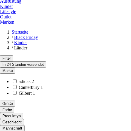
Ausrüstung
Kinder
Lifestyle
Outlet
Marken
Startseite
/
Black Friday
/
Kinder
/
Länder
Filter
In 24 Stunden versendet
Marke
adidas
2
Canterbury
1
Gilbert
1
Größe
Farbe
Produkttyp
Geschlecht
Mannschaft