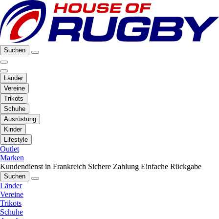
Suchen
Länder
Vereine
Trikots
Schuhe
Ausrüstung
Kinder
Lifestyle
Outlet
Marken
Kundendienst in Frankreich
Sichere Zahlung
Einfache Rückgabe
Suchen
Länder
Vereine
Trikots
Schuhe