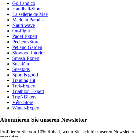
Golf and co
Handball-Store
La sellerie de Maé
Made in Paradis
Nauti-wave
On-Fight
Padel-Expert
Pecheur-Store
Pet and Garden
Slowood Interior
Smash-Expert
Sneak'In
Sneakids
Sport is good
Training-Fit
Trek-Expert
Triathlon-Expert
TripNBikers
Vélo-Store
Winter-Expert
Abonnieren Sie unseren Newsletter
Profitieren Sie von 10% Rabatt, wenn Sie sich für unseren Newsletter