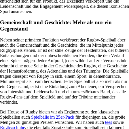
entscheidet sich für ein Produkt, das Exzellenz verkörpert und die
Leidenschaft und das Engagement widerspiegelt, die diesen ikonischen
Sport ausmachen.
Gemeinschaft und Geschichte: Mehr als nur ein
Gegenstand
Neben seiner primären Funktion verkörpert der Rugby-Spielball aber
auch die Gemeinschaft und die Geschichte, die im Mittelpunkt jedes
Rugbyspiels stehen. Er ist der stille Zeuge der Heldentaten, der bitteren
Enttäuschungen und der unbeschreiblichen Freuden, die den Verlauf
eines Spiels prägen. Jeder Aufprall, jeder wilde Lauf zur Versuchslinie
schreibt eine neue Seite in der Geschichte des Rugby, eine Geschichte
der Herausforderung, des Adrenalins und des Triumphs. Die Spielbälle
tragen dieesprit von Rugby in sich, einem Sport, in demendurance,
Mut undesprit als Team herrschen. Jeder Spielball ist also mehr als nur
ein Gegenstand, er ist eine Einladung zum Abenteuer, ein Versprechen
von Intensität und Leidenschaft und ein unzerstörbares Band, das alle
Rugby-Fans auf dem Spielfeld und auf der Tribüne miteinander
verbindet.
Bei House of Rugby bieten wir als Ergänzung zu den klassischen
Spielbällen auch
Spielbälle im 25er-Pack
für diejenigen an, die große
Mengen zu günstigen Preisen wünschen. Wir haben auch
tees
sowie
Rugbyschuhe
, die ebenfalls Zusatzkäufe zum Spielball sein können!