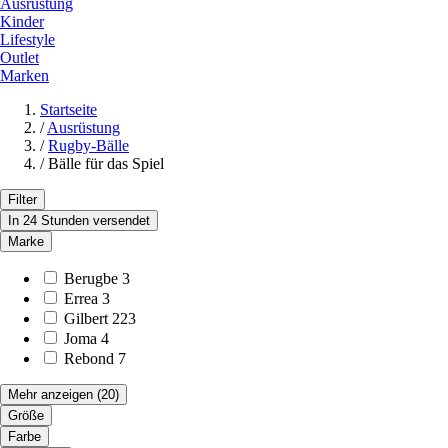
Ausrüstung
Kinder
Lifestyle
Outlet
Marken
Startseite
/
Ausrüstung
/
Rugby-Bälle
/
Bälle für das Spiel
Filter
In 24 Stunden versendet
Marke
Berugbe
3
Errea
3
Gilbert
223
Joma
4
Rebond
7
Mehr anzeigen
(20)
Größe
Farbe