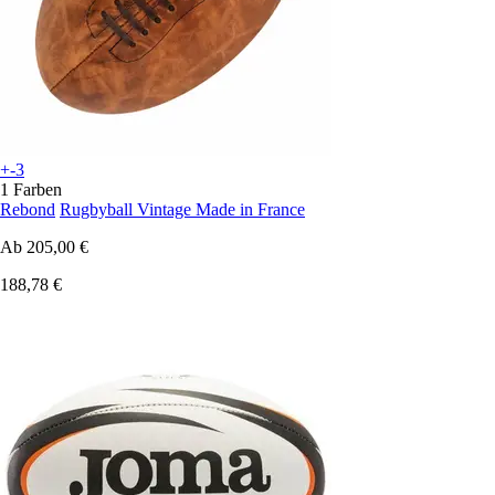
+-3
1 Farben
Rebond
Rugbyball Vintage Made in France
Ab
205,00 €
188,78 €