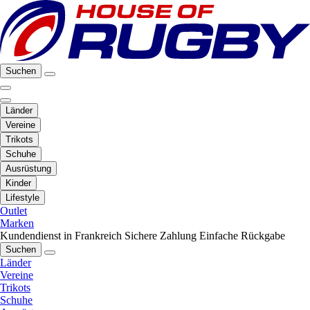
Suchen
Länder
Vereine
Trikots
Schuhe
Ausrüstung
Kinder
Lifestyle
Outlet
Marken
Kundendienst in Frankreich
Sichere Zahlung
Einfache Rückgabe
Suchen
Länder
Vereine
Trikots
Schuhe