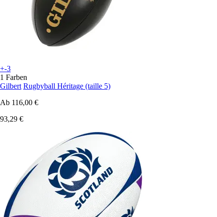
+-3
1 Farben
Gilbert
Rugbyball Héritage (taille 5)
Ab
116,00 €
93,29 €