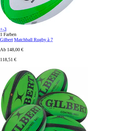
+-3
1 Farben
Gilbert
Matchball Rugby à 7
Ab
148,00 €
118,51 €