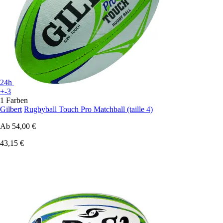
24h
+-3
1 Farben
Gilbert
Rugbyball Touch Pro Matchball (taille 4)
Ab
54,00 €
43,15 €