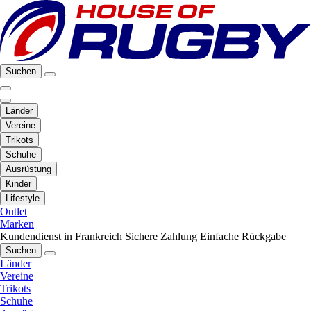
Suchen
Länder
Vereine
Trikots
Schuhe
Ausrüstung
Kinder
Lifestyle
Outlet
Marken
Kundendienst in Frankreich
Sichere Zahlung
Einfache Rückgabe
Suchen
Länder
Vereine
Trikots
Schuhe