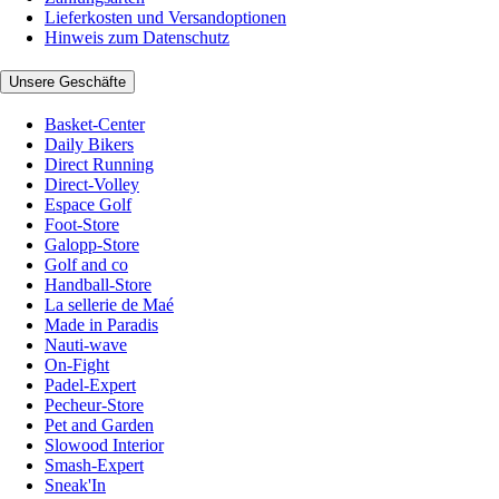
Lieferkosten und Versandoptionen
Hinweis zum Datenschutz
Unsere Geschäfte
Basket-Center
Daily Bikers
Direct Running
Direct-Volley
Espace Golf
Foot-Store
Galopp-Store
Golf and co
Handball-Store
La sellerie de Maé
Made in Paradis
Nauti-wave
On-Fight
Padel-Expert
Pecheur-Store
Pet and Garden
Slowood Interior
Smash-Expert
Sneak'In