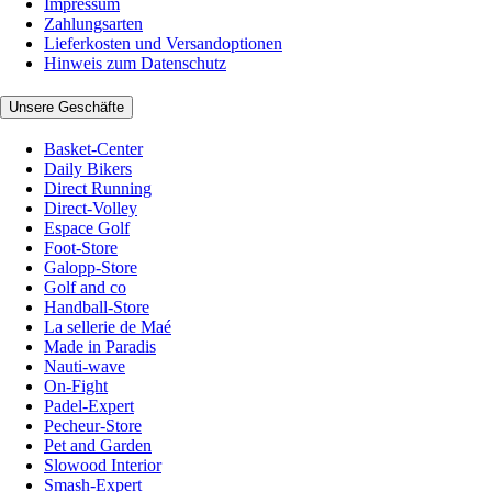
Impressum
Zahlungsarten
Lieferkosten und Versandoptionen
Hinweis zum Datenschutz
Unsere Geschäfte
Basket-Center
Daily Bikers
Direct Running
Direct-Volley
Espace Golf
Foot-Store
Galopp-Store
Golf and co
Handball-Store
La sellerie de Maé
Made in Paradis
Nauti-wave
On-Fight
Padel-Expert
Pecheur-Store
Pet and Garden
Slowood Interior
Smash-Expert