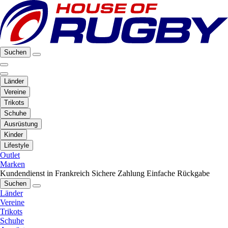
Suchen
Länder
Vereine
Trikots
Schuhe
Ausrüstung
Kinder
Lifestyle
Outlet
Marken
Kundendienst in Frankreich
Sichere Zahlung
Einfache Rückgabe
Suchen
Länder
Vereine
Trikots
Schuhe