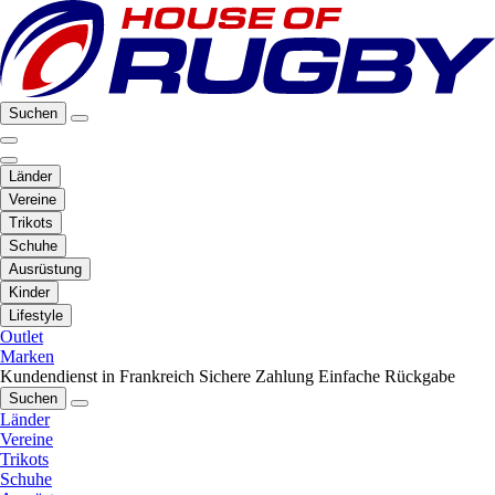
Suchen
Länder
Vereine
Trikots
Schuhe
Ausrüstung
Kinder
Lifestyle
Outlet
Marken
Kundendienst in Frankreich
Sichere Zahlung
Einfache Rückgabe
Suchen
Länder
Vereine
Trikots
Schuhe