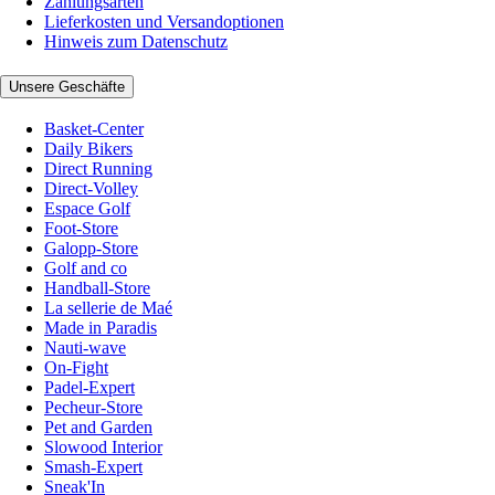
Zahlungsarten
Lieferkosten und Versandoptionen
Hinweis zum Datenschutz
Unsere Geschäfte
Basket-Center
Daily Bikers
Direct Running
Direct-Volley
Espace Golf
Foot-Store
Galopp-Store
Golf and co
Handball-Store
La sellerie de Maé
Made in Paradis
Nauti-wave
On-Fight
Padel-Expert
Pecheur-Store
Pet and Garden
Slowood Interior
Smash-Expert
Sneak'In