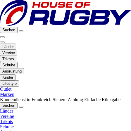
Suchen
Länder
Vereine
Trikots
Schuhe
Ausrüstung
Kinder
Lifestyle
Outlet
Marken
Kundendienst in Frankreich
Sichere Zahlung
Einfache Rückgabe
Suchen
Länder
Vereine
Trikots
Schuhe