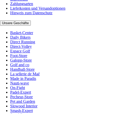
Zahlungsarten
Lieferkosten und Versandoptionen
Hinweis zum Datenschutz
Unsere Geschäfte
Basket-Center
Daily Bikers
Direct Running
Direct-Volley
Espace Golf
Foot-Store
Galopp-Store
Golf and co
Handball-Store
La sellerie de Maé
Made in Paradis
Nauti-wave
On-Fight
Padel-Expert
Pecheur-Store
Pet and Garden
Slowood Interior
Smash-Expert