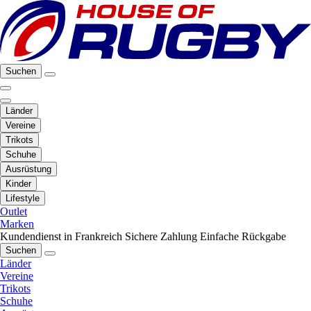
Suchen
Länder
Vereine
Trikots
Schuhe
Ausrüstung
Kinder
Lifestyle
Outlet
Marken
Kundendienst in Frankreich
Sichere Zahlung
Einfache Rückgabe
Suchen
Länder
Vereine
Trikots
Schuhe