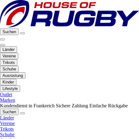
Suchen
Länder
Vereine
Trikots
Schuhe
Ausrüstung
Kinder
Lifestyle
Outlet
Marken
Kundendienst in Frankreich
Sichere Zahlung
Einfache Rückgabe
Suchen
Länder
Vereine
Trikots
Schuhe