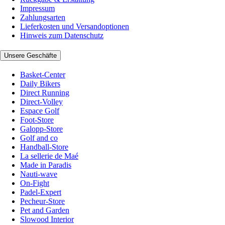
Impressum
Zahlungsarten
Lieferkosten und Versandoptionen
Hinweis zum Datenschutz
Unsere Geschäfte
Basket-Center
Daily Bikers
Direct Running
Direct-Volley
Espace Golf
Foot-Store
Galopp-Store
Golf and co
Handball-Store
La sellerie de Maé
Made in Paradis
Nauti-wave
On-Fight
Padel-Expert
Pecheur-Store
Pet and Garden
Slowood Interior