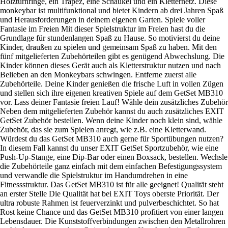
Holzturnringe, ein Trapez, eine Schaukel und ein Kletternetz. Diese
monkeybar ist multifunktional und bietet Kindern ab drei Jahren Spaß
und Herausforderungen in deinem eigenen Garten. Spiele voller
Fantasie im Freien Mit dieser Spielstruktur im Freien hast du die
Grundlage für stundenlangen Spaß zu Hause. So motivierst du deine
Kinder, draußen zu spielen und gemeinsam Spaß zu haben. Mit den
fünf mitgelieferten Zubehörteilen gibt es genügend Abwechslung. Die
Kinder können dieses Gerät auch als Kletterstruktur nutzen und nach
Belieben an den Monkeybars schwingen. Entferne zuerst alle
Zubehörteile. Deine Kinder genießen die frische Luft in vollen Zügen
und stellen sich ihre eigenen kreativen Spiele auf dem GetSet MB310
vor. Lass deiner Fantasie freien Lauf! Wähle dein zusätzliches Zubehör
Neben dem mitgelieferten Zubehör kannst du auch zusätzliches EXIT
GetSet Zubehör bestellen. Wenn deine Kinder noch klein sind, wähle
Zubehör, das sie zum Spielen anregt, wie z.B. eine Kletterwand.
Würdest du das GetSet MB310 auch gerne für Sportübungen nutzen?
In diesem Fall kannst du unser EXIT GetSet Sportzubehör, wie eine
Push-Up-Stange, eine Dip-Bar oder einen Boxsack, bestellen. Wechsle
die Zubehörteile ganz einfach mit dem einfachen Befestigungssystem
und verwandle die Spielstruktur im Handumdrehen in eine
Fitnessstruktur. Das GetSet MB310 ist für alle geeignet! Qualität steht
an erster Stelle Die Qualität hat bei EXIT Toys oberste Priorität. Der
ultra robuste Rahmen ist feuerverzinkt und pulverbeschichtet. So hat
Rost keine Chance und das GetSet MB310 profitiert von einer langen
Lebensdauer. Die Kunststoffverbindungen zwischen den Metallrohren