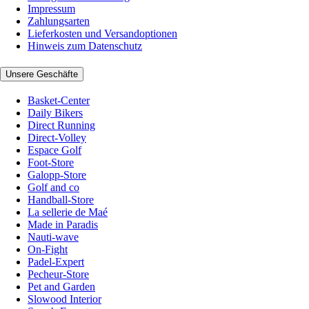
Impressum
Zahlungsarten
Lieferkosten und Versandoptionen
Hinweis zum Datenschutz
Unsere Geschäfte
Basket-Center
Daily Bikers
Direct Running
Direct-Volley
Espace Golf
Foot-Store
Galopp-Store
Golf and co
Handball-Store
La sellerie de Maé
Made in Paradis
Nauti-wave
On-Fight
Padel-Expert
Pecheur-Store
Pet and Garden
Slowood Interior