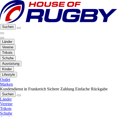
Suchen
Länder
Vereine
Trikots
Schuhe
Ausrüstung
Kinder
Lifestyle
Outlet
Marken
Kundendienst in Frankreich
Sichere Zahlung
Einfache Rückgabe
Suchen
Länder
Vereine
Trikots
Schuhe