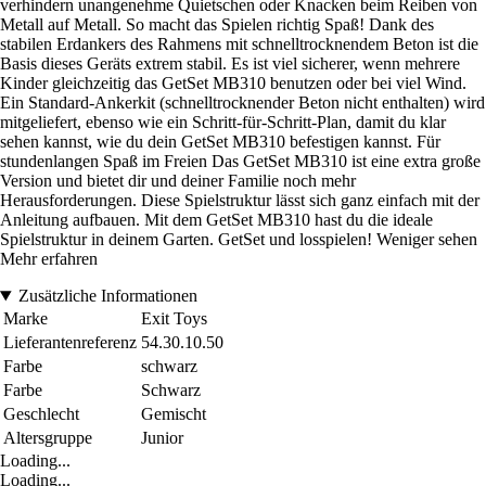
verhindern unangenehme Quietschen oder Knacken beim Reiben von
Metall auf Metall. So macht das Spielen richtig Spaß! Dank des
stabilen Erdankers des Rahmens mit schnelltrocknendem Beton ist die
Basis dieses Geräts extrem stabil. Es ist viel sicherer, wenn mehrere
Kinder gleichzeitig das GetSet MB310 benutzen oder bei viel Wind.
Ein Standard-Ankerkit (schnelltrocknender Beton nicht enthalten) wird
mitgeliefert, ebenso wie ein Schritt-für-Schritt-Plan, damit du klar
sehen kannst, wie du dein GetSet MB310 befestigen kannst. Für
stundenlangen Spaß im Freien Das GetSet MB310 ist eine extra große
Version und bietet dir und deiner Familie noch mehr
Herausforderungen. Diese Spielstruktur lässt sich ganz einfach mit der
Anleitung aufbauen. Mit dem GetSet MB310 hast du die ideale
Spielstruktur in deinem Garten. GetSet und losspielen! Weniger sehen
Mehr erfahren
Zusätzliche Informationen
Marke
Exit Toys
Lieferantenreferenz
54.30.10.50
Farbe
schwarz
Farbe
Schwarz
Geschlecht
Gemischt
Altersgruppe
Junior
Loading...
Loading...