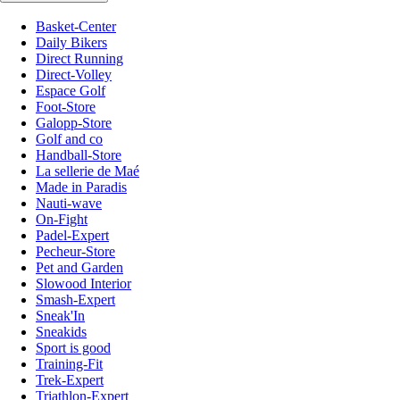
Basket-Center
Daily Bikers
Direct Running
Direct-Volley
Espace Golf
Foot-Store
Galopp-Store
Golf and co
Handball-Store
La sellerie de Maé
Made in Paradis
Nauti-wave
On-Fight
Padel-Expert
Pecheur-Store
Pet and Garden
Slowood Interior
Smash-Expert
Sneak'In
Sneakids
Sport is good
Training-Fit
Trek-Expert
Triathlon-Expert