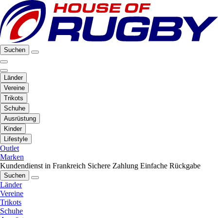
Suchen
Länder
Vereine
Trikots
Schuhe
Ausrüstung
Kinder
Lifestyle
Outlet
Marken
Kundendienst in Frankreich
Sichere Zahlung
Einfache Rückgabe
Suchen
Länder
Vereine
Trikots
Schuhe