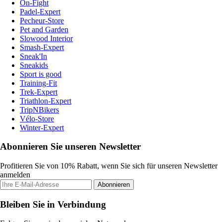
On-Fight
Padel-Expert
Pecheur-Store
Pet and Garden
Slowood Interior
Smash-Expert
Sneak'In
Sneakids
Sport is good
Training-Fit
Trek-Expert
Triathlon-Expert
TripNBikers
Vélo-Store
Winter-Expert
Abonnieren Sie unseren Newsletter
Profitieren Sie von 10% Rabatt, wenn Sie sich für unseren Newsletter
anmelden
Abonnieren
Bleiben Sie in Verbindung