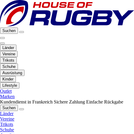
Suchen
Länder
Vereine
Trikots
Schuhe
Ausrüstung
Kinder
Lifestyle
Outlet
Marken
Kundendienst in Frankreich
Sichere Zahlung
Einfache Rückgabe
Suchen
Länder
Vereine
Trikots
Schuhe