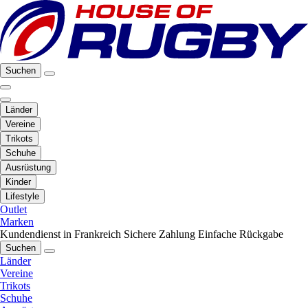
Suchen
Länder
Vereine
Trikots
Schuhe
Ausrüstung
Kinder
Lifestyle
Outlet
Marken
Kundendienst in Frankreich
Sichere Zahlung
Einfache Rückgabe
Suchen
Länder
Vereine
Trikots
Schuhe