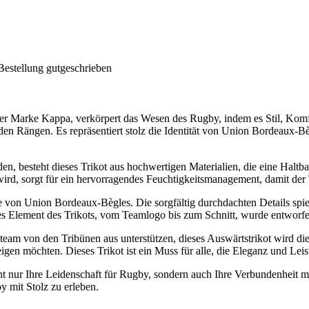
Bestellung gutgeschrieben
 Marke Kappa, verkörpert das Wesen des Rugby, indem es Stil, Komfort
 den Rängen. Es repräsentiert stolz die Identität von Union Bordeaux-B
, besteht dieses Trikot aus hochwertigen Materialien, die eine Haltba
 wird, sorgt für ein hervorragendes Feuchtigkeitsmanagement, damit de
 von Union Bordeaux-Bègles. Die sorgfältig durchdachten Details spie
edes Element des Trikots, vom Teamlogo bis zum Schnitt, wurde entworfe
steam von den Tribünen aus unterstützen, dieses Auswärtstrikot wird di
eigen möchten. Dieses Trikot ist ein Muss für alle, die Eleganz und Le
ht nur Ihre Leidenschaft für Rugby, sondern auch Ihre Verbundenheit m
 mit Stolz zu erleben.