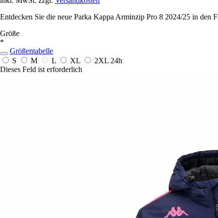
inkl. MwSt. zzgl.
Versandkosten
Entdecken Sie die neue Parka Kappa Arminzip Pro 8 2024/25 in den Far
Größe
*
Größentabelle
S
M
L
XL
2XL
24h
Dieses Feld ist erforderlich