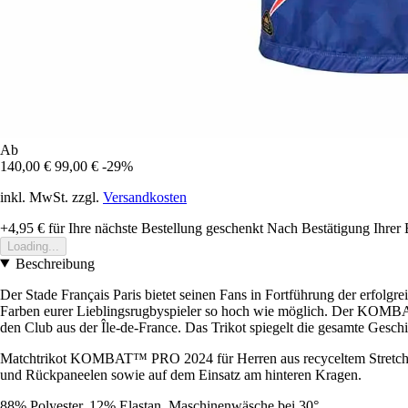
Ab
140,00 €
99,00 €
-29%
inkl. MwSt. zzgl.
Versandkosten
+4,95 €
für Ihre nächste Bestellung geschenkt
Nach Bestätigung Ihrer 
Loading...
Beschreibung
Der Stade Français Paris bietet seinen Fans in Fortführung der erfolgr
Farben eurer Lieblingsrugbyspieler so hoch wie möglich. Der KOMBA
den Club aus der Île-de-France. Das Trikot spiegelt die gesamte Gesch
Matchtrikot KOMBAT™ PRO 2024 für Herren aus recyceltem Stretch-Ge
und Rückpaneelen sowie auf dem Einsatz am hinteren Kragen.
88% Polyester, 12% Elastan. Maschinenwäsche bei 30°.