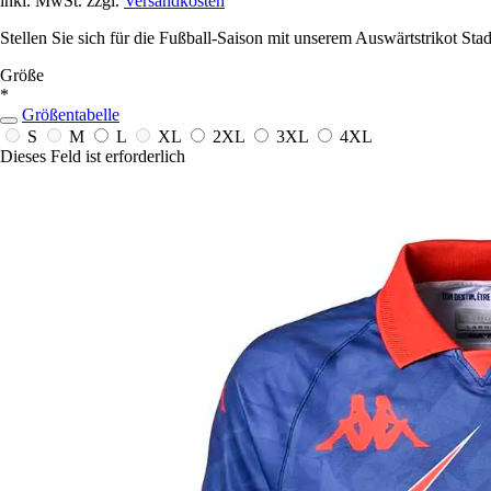
inkl. MwSt. zzgl.
Versandkosten
Stellen Sie sich für die Fußball-Saison mit unserem Auswärtstrikot St
Größe
*
Größentabelle
S
M
L
XL
2XL
3XL
4XL
Dieses Feld ist erforderlich