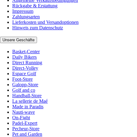
Allgemeine Verkaufsbedingungen
Rückgabe & Erstattung
Impressum
Zahlungsarten
Lieferkosten und Versandoptionen
Hinweis zum Datenschutz
Unsere Geschäfte
Basket-Center
Daily Bikers
Direct Running
Direct-Volley
Espace Golf
Foot-Store
Galopp-Store
Golf and co
Handball-Store
La sellerie de Maé
Made in Paradis
Nauti-wave
On-Fight
Padel-Expert
Pecheur-Store
Pet and Garden