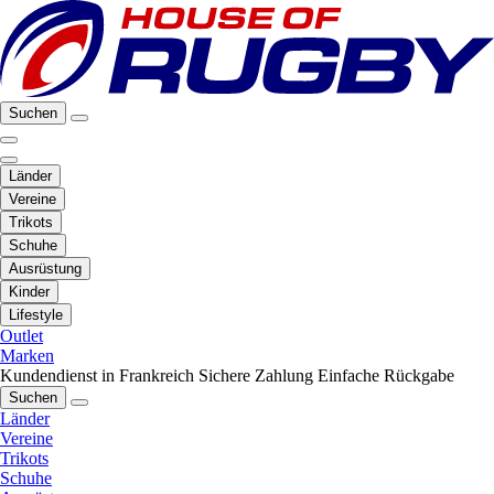
Suchen
Länder
Vereine
Trikots
Schuhe
Ausrüstung
Kinder
Lifestyle
Outlet
Marken
Kundendienst in Frankreich
Sichere Zahlung
Einfache Rückgabe
Suchen
Länder
Vereine
Trikots
Schuhe