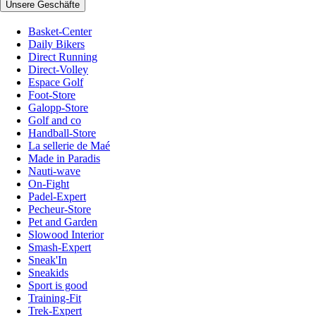
Unsere Geschäfte
Basket-Center
Daily Bikers
Direct Running
Direct-Volley
Espace Golf
Foot-Store
Galopp-Store
Golf and co
Handball-Store
La sellerie de Maé
Made in Paradis
Nauti-wave
On-Fight
Padel-Expert
Pecheur-Store
Pet and Garden
Slowood Interior
Smash-Expert
Sneak'In
Sneakids
Sport is good
Training-Fit
Trek-Expert