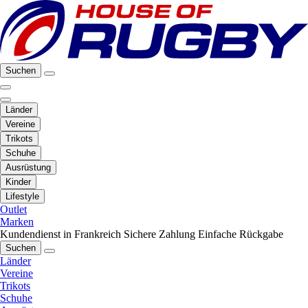
Suchen
Länder
Vereine
Trikots
Schuhe
Ausrüstung
Kinder
Lifestyle
Outlet
Marken
Kundendienst in Frankreich
Sichere Zahlung
Einfache Rückgabe
Suchen
Länder
Vereine
Trikots
Schuhe