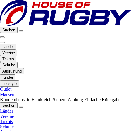
Suchen
Länder
Vereine
Trikots
Schuhe
Ausrüstung
Kinder
Lifestyle
Outlet
Marken
Kundendienst in Frankreich
Sichere Zahlung
Einfache Rückgabe
Suchen
Länder
Vereine
Trikots
Schuhe