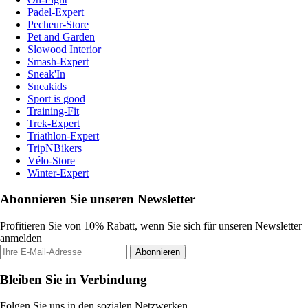
Padel-Expert
Pecheur-Store
Pet and Garden
Slowood Interior
Smash-Expert
Sneak'In
Sneakids
Sport is good
Training-Fit
Trek-Expert
Triathlon-Expert
TripNBikers
Vélo-Store
Winter-Expert
Abonnieren Sie unseren Newsletter
Profitieren Sie von 10% Rabatt, wenn Sie sich für unseren Newsletter
anmelden
Abonnieren
Bleiben Sie in Verbindung
Folgen Sie uns in den sozialen Netzwerken