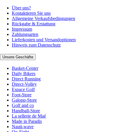
Über uns?
Kontaktieren Sie uns
Allgemeine Verkaufsbedingungen
Rückgabe & Erstattung
Impressum
Zahlungsarten
Lieferkosten und Versandoptionen
Hinweis zum Datenschutz
Unsere Geschäfte
Basket-Center
Daily Bikers
Direct Running
Direct-Volley
Espace Golf
Foot-Store
Galopp-Store
Golf and co
Handball-Store
La sellerie de Maé
Made in Paradis
Nauti-wave
On-Fight