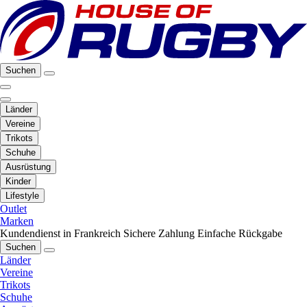
Suchen
Länder
Vereine
Trikots
Schuhe
Ausrüstung
Kinder
Lifestyle
Outlet
Marken
Kundendienst in Frankreich
Sichere Zahlung
Einfache Rückgabe
Suchen
Länder
Vereine
Trikots
Schuhe