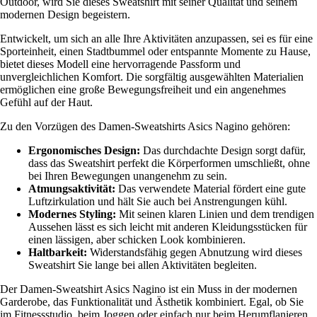
Outdoor, wird Sie dieses Sweatshirt mit seiner Qualität und seinem
modernen Design begeistern.
Entwickelt, um sich an alle Ihre Aktivitäten anzupassen, sei es für eine
Sporteinheit, einen Stadtbummel oder entspannte Momente zu Hause,
bietet dieses Modell eine hervorragende Passform und
unvergleichlichen Komfort. Die sorgfältig ausgewählten Materialien
ermöglichen eine große Bewegungsfreiheit und ein angenehmes
Gefühl auf der Haut.
Zu den Vorzügen des Damen-Sweatshirts Asics Nagino gehören:
Ergonomisches Design:
Das durchdachte Design sorgt dafür,
dass das Sweatshirt perfekt die Körperformen umschließt, ohne
bei Ihren Bewegungen unangenehm zu sein.
Atmungsaktivität:
Das verwendete Material fördert eine gute
Luftzirkulation und hält Sie auch bei Anstrengungen kühl.
Modernes Styling:
Mit seinen klaren Linien und dem trendigen
Aussehen lässt es sich leicht mit anderen Kleidungsstücken für
einen lässigen, aber schicken Look kombinieren.
Haltbarkeit:
Widerstandsfähig gegen Abnutzung wird dieses
Sweatshirt Sie lange bei allen Aktivitäten begleiten.
Der Damen-Sweatshirt Asics Nagino ist ein Muss in der modernen
Garderobe, das Funktionalität und Ästhetik kombiniert. Egal, ob Sie
im Fitnessstudio, beim Joggen oder einfach nur beim Herumflanieren