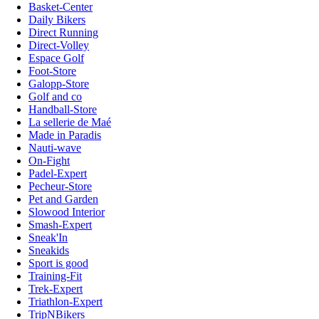
Basket-Center
Daily Bikers
Direct Running
Direct-Volley
Espace Golf
Foot-Store
Galopp-Store
Golf and co
Handball-Store
La sellerie de Maé
Made in Paradis
Nauti-wave
On-Fight
Padel-Expert
Pecheur-Store
Pet and Garden
Slowood Interior
Smash-Expert
Sneak'In
Sneakids
Sport is good
Training-Fit
Trek-Expert
Triathlon-Expert
TripNBikers