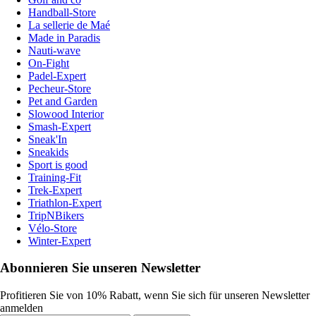
Handball-Store
La sellerie de Maé
Made in Paradis
Nauti-wave
On-Fight
Padel-Expert
Pecheur-Store
Pet and Garden
Slowood Interior
Smash-Expert
Sneak'In
Sneakids
Sport is good
Training-Fit
Trek-Expert
Triathlon-Expert
TripNBikers
Vélo-Store
Winter-Expert
Abonnieren Sie unseren Newsletter
Profitieren Sie von 10% Rabatt, wenn Sie sich für unseren Newsletter
anmelden