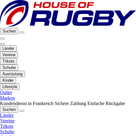
Suchen
Länder
Vereine
Trikots
Schuhe
Ausrüstung
Kinder
Lifestyle
Outlet
Marken
Kundendienst in Frankreich
Sichere Zahlung
Einfache Rückgabe
Suchen
Länder
Vereine
Trikots
Schuhe