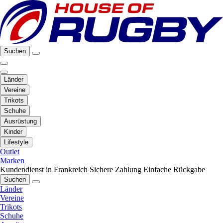
Suchen
Länder
Vereine
Trikots
Schuhe
Ausrüstung
Kinder
Lifestyle
Outlet
Marken
Kundendienst in Frankreich
Sichere Zahlung
Einfache Rückgabe
Suchen
Länder
Vereine
Trikots
Schuhe