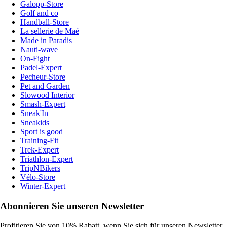
Galopp-Store
Golf and co
Handball-Store
La sellerie de Maé
Made in Paradis
Nauti-wave
On-Fight
Padel-Expert
Pecheur-Store
Pet and Garden
Slowood Interior
Smash-Expert
Sneak'In
Sneakids
Sport is good
Training-Fit
Trek-Expert
Triathlon-Expert
TripNBikers
Vélo-Store
Winter-Expert
Abonnieren Sie unseren Newsletter
Profitieren Sie von 10% Rabatt, wenn Sie sich für unseren Newsletter