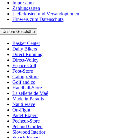
Impressum
Zahlungsarten
Lieferkosten und Versandoptionen
Hinweis zum Datenschutz
Unsere Geschäfte
Basket-Center
Daily Bikers
Direct Running
Direct-Volley
Espace Golf
Foot-Store
Galopp-Store
Golf and co
Handball-Store
La sellerie de Maé
Made in Paradis
Nauti-wave
On-Fight
Padel-Expert
Pecheur-Store
Pet and Garden
Slowood Interior
Smash-Expert