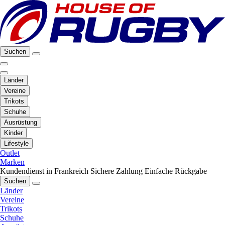
Suchen
Länder
Vereine
Trikots
Schuhe
Ausrüstung
Kinder
Lifestyle
Outlet
Marken
Kundendienst in Frankreich
Sichere Zahlung
Einfache Rückgabe
Suchen
Länder
Vereine
Trikots
Schuhe