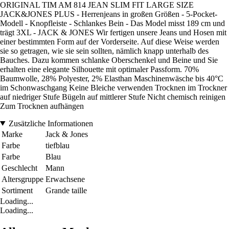
ORIGINAL TIM AM 814 JEAN SLIM FIT LARGE SIZE
JACK&JONES PLUS - Herrenjeans in großen Größen - 5-Pocket-
Modell - Knopfleiste - Schlankes Bein - Das Model misst 189 cm und
trägt 3XL - JACK & JONES Wir fertigen unsere Jeans und Hosen mit
einer bestimmten Form auf der Vorderseite. Auf diese Weise werden
sie so getragen, wie sie sein sollten, nämlich knapp unterhalb des
Bauches. Dazu kommen schlanke Oberschenkel und Beine und Sie
erhalten eine elegante Silhouette mit optimaler Passform. 70%
Baumwolle, 28% Polyester, 2% Elasthan Maschinenwäsche bis 40°C
im Schonwaschgang Keine Bleiche verwenden Trocknen im Trockner
auf niedriger Stufe Bügeln auf mittlerer Stufe Nicht chemisch reinigen
Zum Trocknen aufhängen
Zusätzliche Informationen
Marke
Jack & Jones
Farbe
tiefblau
Farbe
Blau
Geschlecht
Mann
Altersgruppe
Erwachsene
Sortiment
Grande taille
Loading...
Loading...