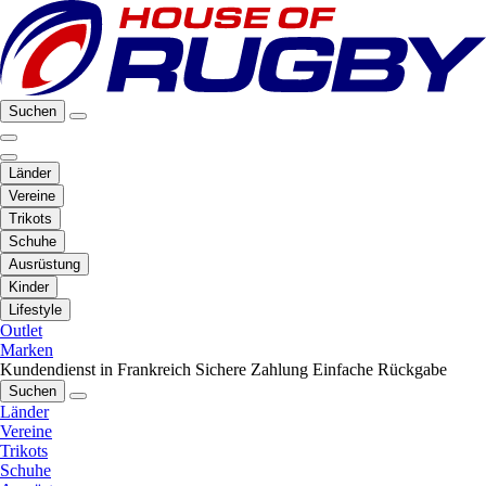
Suchen
Länder
Vereine
Trikots
Schuhe
Ausrüstung
Kinder
Lifestyle
Outlet
Marken
Kundendienst in Frankreich
Sichere Zahlung
Einfache Rückgabe
Suchen
Länder
Vereine
Trikots
Schuhe