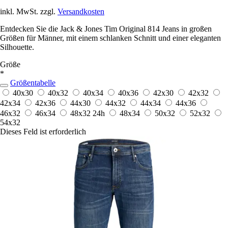
inkl. MwSt. zzgl.
Versandkosten
Entdecken Sie die Jack & Jones Tim Original 814 Jeans in großen
Größen für Männer, mit einem schlanken Schnitt und einer eleganten
Silhouette.
Größe
*
Größentabelle
40x30
40x32
40x34
40x36
42x30
42x32
42x34
42x36
44x30
44x32
44x34
44x36
46x32
46x34
48x32
24h
48x34
50x32
52x32
54x32
Dieses Feld ist erforderlich