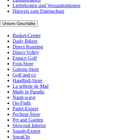
Lieferkosten und Versandoptionen
Hinweis zum Datenschutz
Unsere Geschäfte
Basket-Center
Daily Bikers
Direct Running
Direct-Volley
Espace Golf
Foot-Store
Galopp-Store
Golf and co
Handball-Store
La sellerie de Maé
Made in Paradis
Nauti-wave
On-Fight
Padel-Expert
Pecheur-Store
Pet and Garden
Slowood Interior
Smash-Expert
Sneak'In