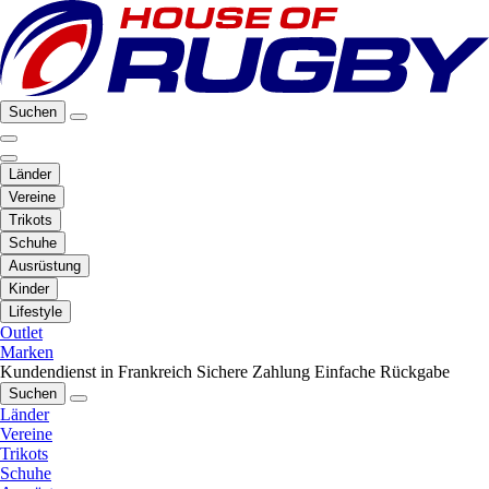
Suchen
Länder
Vereine
Trikots
Schuhe
Ausrüstung
Kinder
Lifestyle
Outlet
Marken
Kundendienst in Frankreich
Sichere Zahlung
Einfache Rückgabe
Suchen
Länder
Vereine
Trikots
Schuhe