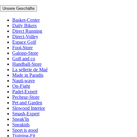
Unsere Geschäfte
Basket-Center
Daily Bikers
Direct Running
Direct-Volley
Espace Golf
Foot-Store
Galopp-Store
Golf and co
Handball-Store
La sellerie de Maé
Made in Paradis
Nauti-wave
On-Fight
Padel-Expert
Pecheur-Store
Pet and Garden
Slowood Interior
Smash-Expert
Sneak'In
Sneakids
Sport is good
Training-Fit