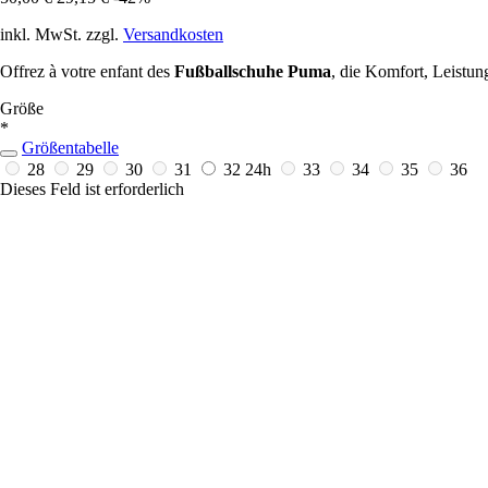
inkl. MwSt. zzgl.
Versandkosten
Offrez à votre enfant des
Fußballschuhe Puma
, die Komfort, Leistun
Größe
*
Größentabelle
28
29
30
31
32
24h
33
34
35
36
Dieses Feld ist erforderlich