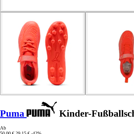
Puma
Kinder-Fußballsc
Ab
50,00 €
29,15 €
-42%