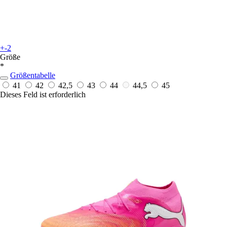
+-2
Größe
*
Größentabelle
41
42
42,5
43
44
44,5
45
Dieses Feld ist erforderlich