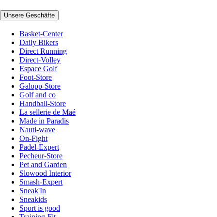
Unsere Geschäfte
Basket-Center
Daily Bikers
Direct Running
Direct-Volley
Espace Golf
Foot-Store
Galopp-Store
Golf and co
Handball-Store
La sellerie de Maé
Made in Paradis
Nauti-wave
On-Fight
Padel-Expert
Pecheur-Store
Pet and Garden
Slowood Interior
Smash-Expert
Sneak'In
Sneakids
Sport is good
Training-Fit