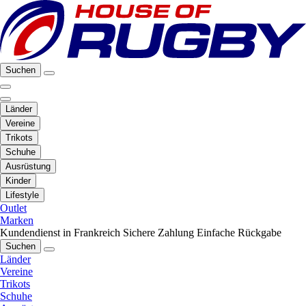
Suchen
Länder
Vereine
Trikots
Schuhe
Ausrüstung
Kinder
Lifestyle
Outlet
Marken
Kundendienst in Frankreich
Sichere Zahlung
Einfache Rückgabe
Suchen
Länder
Vereine
Trikots
Schuhe