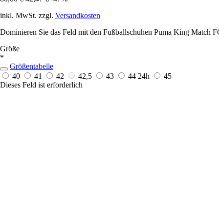
inkl. MwSt. zzgl.
Versandkosten
Dominieren Sie das Feld mit den Fußballschuhen Puma King Match FG/
Größe
*
Größentabelle
40
41
42
42,5
43
44
24h
45
Dieses Feld ist erforderlich