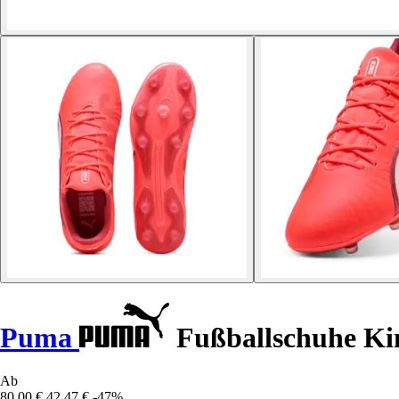
Puma
Fußballschuhe K
Ab
80,00 €
42,47 €
-47%