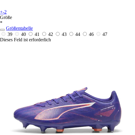
+-2
Größe
*
Größentabelle
39
40
41
42
43
44
46
47
Dieses Feld ist erforderlich