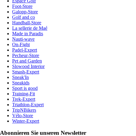
Espace Golf
Foot-Store
Galopp-Store
Golf and co
Handball-Store
La sellerie de Maé
Made in Paradis
Nauti-wave
On-Fight
Padel-Expert
Pecheur-Store
Pet and Garden
Slowood Interior
Smash-Expert
Sneak'In
Sneakids
Sport is good
Training-Fit
Trek-Expert
Triathlon-Expert
TripNBikers
Vélo-Store
Winter-Expert
Abonnieren Sie unseren Newsletter