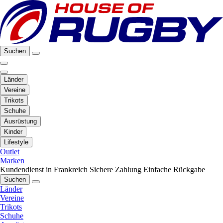
Suchen
Länder
Vereine
Trikots
Schuhe
Ausrüstung
Kinder
Lifestyle
Outlet
Marken
Kundendienst in Frankreich
Sichere Zahlung
Einfache Rückgabe
Suchen
Länder
Vereine
Trikots
Schuhe