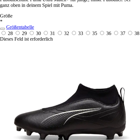
ganz oben in deinem Spiel mit Puma.
Größe
*
Größentabelle
28
29
30
31
32
33
35
36
37
38
Dieses Feld ist erforderlich