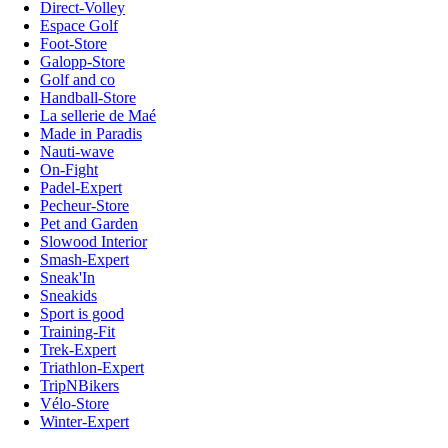
Direct-Volley
Espace Golf
Foot-Store
Galopp-Store
Golf and co
Handball-Store
La sellerie de Maé
Made in Paradis
Nauti-wave
On-Fight
Padel-Expert
Pecheur-Store
Pet and Garden
Slowood Interior
Smash-Expert
Sneak'In
Sneakids
Sport is good
Training-Fit
Trek-Expert
Triathlon-Expert
TripNBikers
Vélo-Store
Winter-Expert