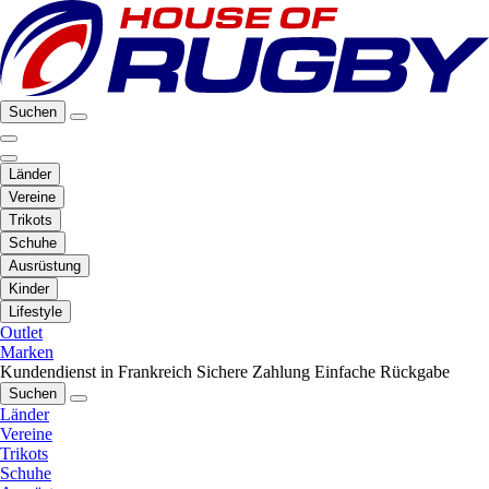
Suchen
Länder
Vereine
Trikots
Schuhe
Ausrüstung
Kinder
Lifestyle
Outlet
Marken
Kundendienst in Frankreich
Sichere Zahlung
Einfache Rückgabe
Suchen
Länder
Vereine
Trikots
Schuhe