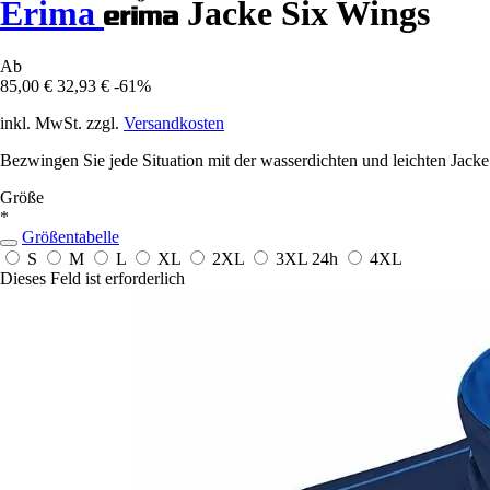
Erima
Jacke Six Wings
Ab
85,00 €
32,93 €
-61%
inkl. MwSt. zzgl.
Versandkosten
Bezwingen Sie jede Situation mit der wasserdichten und leichten Jack
Größe
*
Größentabelle
S
M
L
XL
2XL
3XL
24h
4XL
Dieses Feld ist erforderlich