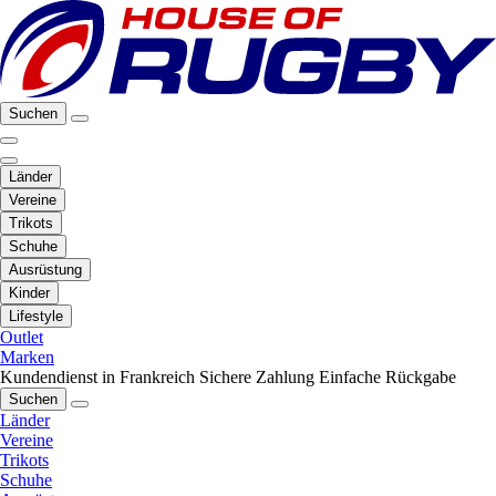
Suchen
Länder
Vereine
Trikots
Schuhe
Ausrüstung
Kinder
Lifestyle
Outlet
Marken
Kundendienst in Frankreich
Sichere Zahlung
Einfache Rückgabe
Suchen
Länder
Vereine
Trikots
Schuhe