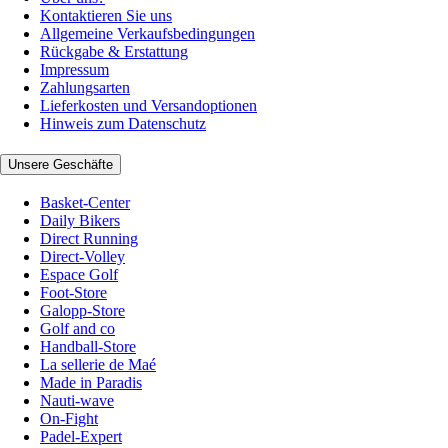
Kontaktieren Sie uns
Allgemeine Verkaufsbedingungen
Rückgabe & Erstattung
Impressum
Zahlungsarten
Lieferkosten und Versandoptionen
Hinweis zum Datenschutz
Unsere Geschäfte
Basket-Center
Daily Bikers
Direct Running
Direct-Volley
Espace Golf
Foot-Store
Galopp-Store
Golf and co
Handball-Store
La sellerie de Maé
Made in Paradis
Nauti-wave
On-Fight
Padel-Expert