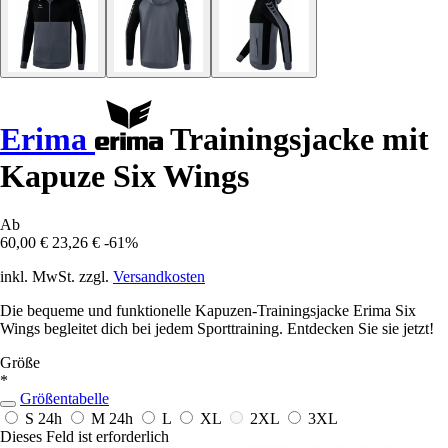
Erima
Trainingsjacke mit
Kapuze Six Wings
Ab
60,00 €
23,26 €
-61%
inkl. MwSt. zzgl.
Versandkosten
Die bequeme und funktionelle Kapuzen-Trainingsjacke Erima Six
Wings begleitet dich bei jedem Sporttraining. Entdecken Sie sie jetzt!
Größe
*
Größentabelle
S
24h
M
24h
L
XL
2XL
3XL
Dieses Feld ist erforderlich