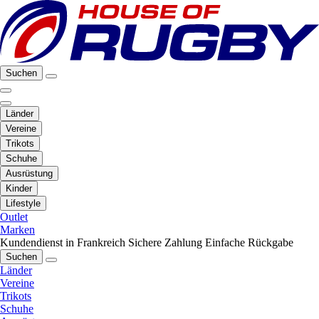
Suchen
Länder
Vereine
Trikots
Schuhe
Ausrüstung
Kinder
Lifestyle
Outlet
Marken
Kundendienst in Frankreich
Sichere Zahlung
Einfache Rückgabe
Suchen
Länder
Vereine
Trikots
Schuhe