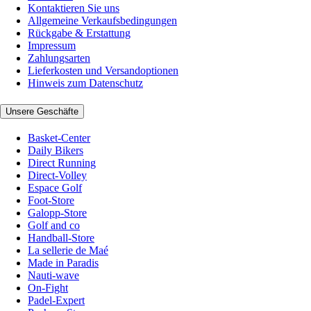
Kontaktieren Sie uns
Allgemeine Verkaufsbedingungen
Rückgabe & Erstattung
Impressum
Zahlungsarten
Lieferkosten und Versandoptionen
Hinweis zum Datenschutz
Unsere Geschäfte
Basket-Center
Daily Bikers
Direct Running
Direct-Volley
Espace Golf
Foot-Store
Galopp-Store
Golf and co
Handball-Store
La sellerie de Maé
Made in Paradis
Nauti-wave
On-Fight
Padel-Expert