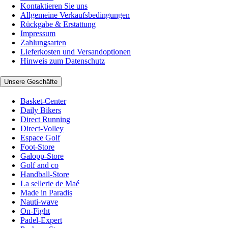
Kontaktieren Sie uns
Allgemeine Verkaufsbedingungen
Rückgabe & Erstattung
Impressum
Zahlungsarten
Lieferkosten und Versandoptionen
Hinweis zum Datenschutz
Unsere Geschäfte
Basket-Center
Daily Bikers
Direct Running
Direct-Volley
Espace Golf
Foot-Store
Galopp-Store
Golf and co
Handball-Store
La sellerie de Maé
Made in Paradis
Nauti-wave
On-Fight
Padel-Expert