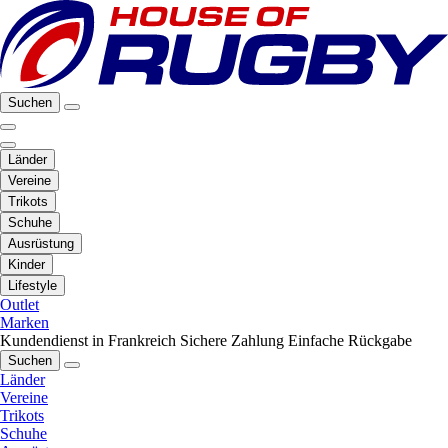
Suchen
Länder
Vereine
Trikots
Schuhe
Ausrüstung
Kinder
Lifestyle
Outlet
Marken
Kundendienst in Frankreich
Sichere Zahlung
Einfache Rückgabe
Suchen
Länder
Vereine
Trikots
Schuhe