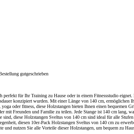
Bestellung gutgeschrieben
 perfekt für Ihr Training zu Hause oder in einem Fitnessstudio eignet.
nsdauer konzipiert wurden. Mit einer Länge von 140 cm, ermöglichen 
es, yoga oder fitness, diese Holzstangen bieten Ihnen einen bequemen Gri
r mit Freunden und Familie zu teilen. Jede Stange ist 140 cm lang, was 
sind, diese Holzstangen Sveltus von 140 cm sind ideal für alle Stufen v
genheit, diesen 10er-Pack Holzstangen Sveltus von 140 cm zu erwerben,
eute und nutzen Sie alle Vorteile dieser Holzstangen, um bequem zu Haus