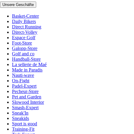
Unsere Geschäfte
Basket-Center
Daily Bikers
Direct Running
Direct-Volley
Espace Golf
Foot-Store
Galopp-Store
Golf and co
Handball-Store
La sellerie de Maé
Made in Paradis
Nauti-wave
On-Fight
Padel-Expert
Pecheur-Store
Pet and Garden
Slowood Interior
Smash-Expert
Sneak'In
Sneakids
Sport is good
Training-Fit