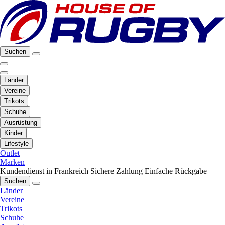
Suchen
Länder
Vereine
Trikots
Schuhe
Ausrüstung
Kinder
Lifestyle
Outlet
Marken
Kundendienst in Frankreich
Sichere Zahlung
Einfache Rückgabe
Suchen
Länder
Vereine
Trikots
Schuhe