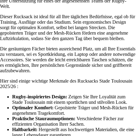
Ihre Unterstützung für eines der angesehensten Teams der Rugby-
Welt.
Dieser Rucksack ist ideal für all Ihre täglichen Bedürfnisse, egal ob für
Training, Ausflüge oder das Studium. Sein ergonomisches Design
sorgt für optimalen Komfort, selbst bei langen Strecken. Die
gepolsterten Träger und der Mesh-Rücken fördern eine angenehme
Luftzirkulation, sodass Sie den ganzen Tag über bequem bleiben.
Die geräumigen Fächer bieten ausreichend Platz, um all Ihre Essentials
zu verstauen, sei es Sportkleidung, ein Laptop oder andere notwendige
Accessoires. Sie werden die leicht erreichbaren Taschen schätzen, die
es ermöglichen, Ihre persönlichen Gegenstände sicher und griffbereit
aufzubewahren.
Hier sind einige wichtige Merkmale des Rucksacks Stade Toulousain
2025/26 :
Rugby-inspiriertes Design:
Zeigen Sie Ihre Loyalität zum
Stade Toulousain mit einem sportlichen und stilvollen Look.
Optimaler Komfort:
Gepolsterte Träger und Mesh-Rücken für
angenehmen Tragekomfort.
Praktische Stauraumoptionen:
Verschiedene Fächer zur
effizienten Organisation Ihrer Sachen.
Haltbarkeit:
Hergestellt aus hochwertigen Materialien, die eine
lange Lebensdauer garantieren.