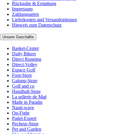
Rückgabe & Erstattung
Impressum
Zahlungsarten
Lieferkosten und Versandoptionen
Hinweis zum Datenschutz
Unsere Geschäfte
Basket-Center
Daily Bikers
Direct Running
Direct-Volley
Espace Golf
Foot-Store
Galopp-Store
Golf and co
Handball-Store
La sellerie de Maé
Made in Paradis
Nauti-wave
On-Fight
Padel-Expert
Pecheur-Store
Pet and Garden