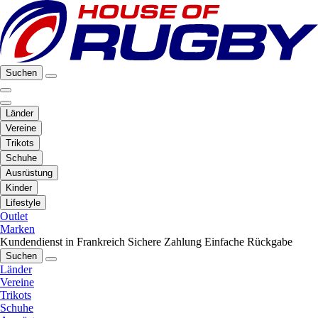
Suchen
Länder
Vereine
Trikots
Schuhe
Ausrüstung
Kinder
Lifestyle
Outlet
Marken
Kundendienst in Frankreich
Sichere Zahlung
Einfache Rückgabe
Suchen
Länder
Vereine
Trikots
Schuhe