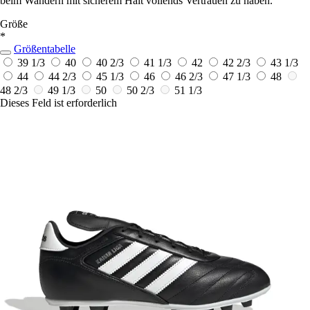
beim Wandern mit sicherem Halt vollends Vertrauen zu haben.
Größe
*
Größentabelle
39 1/3
40
40 2/3
41 1/3
42
42 2/3
43 1/3
44
44 2/3
45 1/3
46
46 2/3
47 1/3
48
48 2/3
49 1/3
50
50 2/3
51 1/3
Dieses Feld ist erforderlich