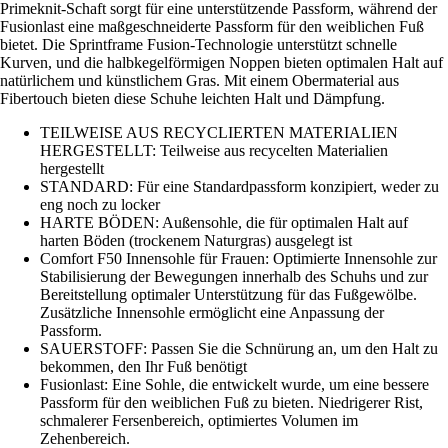
Primeknit-Schaft sorgt für eine unterstützende Passform, während der
Fusionlast eine maßgeschneiderte Passform für den weiblichen Fuß
bietet. Die Sprintframe Fusion-Technologie unterstützt schnelle
Kurven, und die halbkegelförmigen Noppen bieten optimalen Halt auf
natürlichem und künstlichem Gras. Mit einem Obermaterial aus
Fibertouch bieten diese Schuhe leichten Halt und Dämpfung.
TEILWEISE AUS RECYCLIERTEN MATERIALIEN
HERGESTELLT: Teilweise aus recycelten Materialien
hergestellt
STANDARD: Für eine Standardpassform konzipiert, weder zu
eng noch zu locker
HARTE BÖDEN: Außensohle, die für optimalen Halt auf
harten Böden (trockenem Naturgras) ausgelegt ist
Comfort F50 Innensohle für Frauen: Optimierte Innensohle zur
Stabilisierung der Bewegungen innerhalb des Schuhs und zur
Bereitstellung optimaler Unterstützung für das Fußgewölbe.
Zusätzliche Innensohle ermöglicht eine Anpassung der
Passform.
SAUERSTOFF: Passen Sie die Schnürung an, um den Halt zu
bekommen, den Ihr Fuß benötigt
Fusionlast: Eine Sohle, die entwickelt wurde, um eine bessere
Passform für den weiblichen Fuß zu bieten. Niedrigerer Rist,
schmalerer Fersenbereich, optimiertes Volumen im
Zehenbereich.