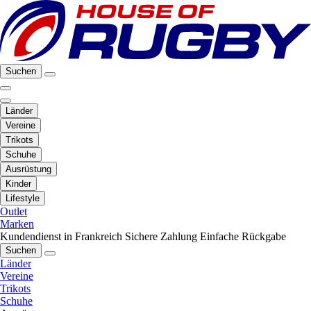
Suchen
Länder
Vereine
Trikots
Schuhe
Ausrüstung
Kinder
Lifestyle
Outlet
Marken
Kundendienst in Frankreich
Sichere Zahlung
Einfache Rückgabe
Suchen
Länder
Vereine
Trikots
Schuhe