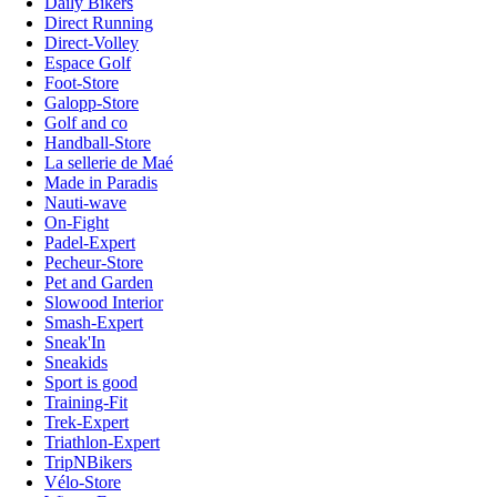
Daily Bikers
Direct Running
Direct-Volley
Espace Golf
Foot-Store
Galopp-Store
Golf and co
Handball-Store
La sellerie de Maé
Made in Paradis
Nauti-wave
On-Fight
Padel-Expert
Pecheur-Store
Pet and Garden
Slowood Interior
Smash-Expert
Sneak'In
Sneakids
Sport is good
Training-Fit
Trek-Expert
Triathlon-Expert
TripNBikers
Vélo-Store