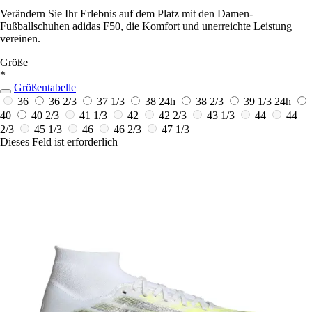
Verändern Sie Ihr Erlebnis auf dem Platz mit den Damen-
Fußballschuhen adidas F50, die Komfort und unerreichte Leistung
vereinen.
Größe
*
Größentabelle
36
36 2/3
37 1/3
38
24h
38 2/3
39 1/3
24h
40
40 2/3
41 1/3
42
42 2/3
43 1/3
44
44
2/3
45 1/3
46
46 2/3
47 1/3
Dieses Feld ist erforderlich