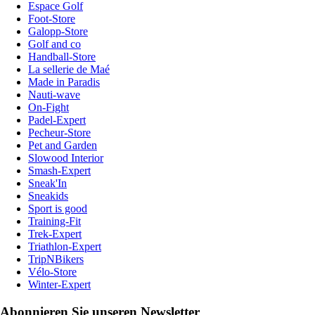
Espace Golf
Foot-Store
Galopp-Store
Golf and co
Handball-Store
La sellerie de Maé
Made in Paradis
Nauti-wave
On-Fight
Padel-Expert
Pecheur-Store
Pet and Garden
Slowood Interior
Smash-Expert
Sneak'In
Sneakids
Sport is good
Training-Fit
Trek-Expert
Triathlon-Expert
TripNBikers
Vélo-Store
Winter-Expert
Abonnieren Sie unseren Newsletter