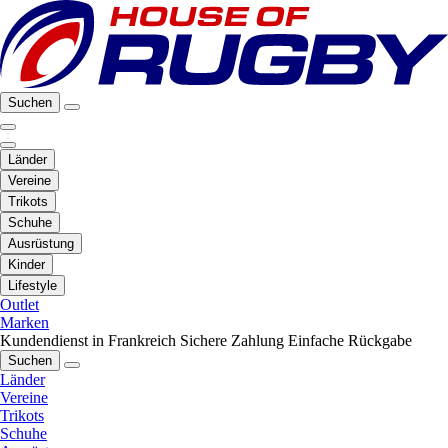
Suchen
Länder
Vereine
Trikots
Schuhe
Ausrüstung
Kinder
Lifestyle
Outlet
Marken
Kundendienst in Frankreich
Sichere Zahlung
Einfache Rückgabe
Suchen
Länder
Vereine
Trikots
Schuhe