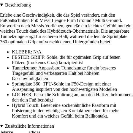
Beschreibung
Erlebe eine Geschwindigkeit, die das Spiel verändert, mit den
Fußballschuhen F50 Messi League Firm Ground / Multi Ground.
Entworfen nach Messis Vorlieben, genieße ein leichtes Gefühl und ein
weiches Touch dank des Hybridtouch-Obermaterials. Die anpassbare
Tunnelzunge sorgt für sicheren Halt, während die leichte Sprintplate
360 optimalen Grip auf verschiedenen Untergründen bietet.
KLEBER: N/A
FESTER GRIFF: Sohle, die für optimalen Grip auf festen
Plätzen (trockenes Gras) konzipiert ist
Tunnelzunge: Anpassbare Tunnelzunge für ein besseres
Tragegefühl und verbesserten Halt bei höheren
Geschwindigkeiten
Sprintplate 360: TPU-Sohle im F50-Design mit einer
Aussparung inspiriert von den hochwertigsten Modellen
LÖCHER: Passe die Schnürung an, um den Halt zu bekommen,
den dein Fuß benötigt
Hybrid Touch: Bietet eine sockenähnliche Passform mit
Polsterung in den wichtigsten Kontaktbereichen für mehr
Komfort und ein weiches Gefühl beim Ballkontakt.
Zusätzliche Informationen
Marke
adidas