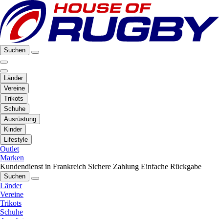
Suchen
Länder
Vereine
Trikots
Schuhe
Ausrüstung
Kinder
Lifestyle
Outlet
Marken
Kundendienst in Frankreich
Sichere Zahlung
Einfache Rückgabe
Suchen
Länder
Vereine
Trikots
Schuhe