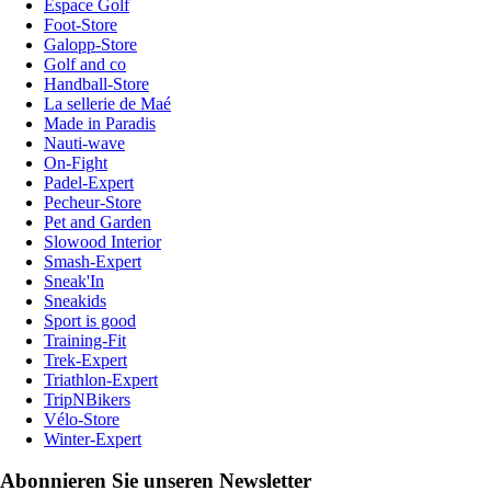
Espace Golf
Foot-Store
Galopp-Store
Golf and co
Handball-Store
La sellerie de Maé
Made in Paradis
Nauti-wave
On-Fight
Padel-Expert
Pecheur-Store
Pet and Garden
Slowood Interior
Smash-Expert
Sneak'In
Sneakids
Sport is good
Training-Fit
Trek-Expert
Triathlon-Expert
TripNBikers
Vélo-Store
Winter-Expert
Abonnieren Sie unseren Newsletter