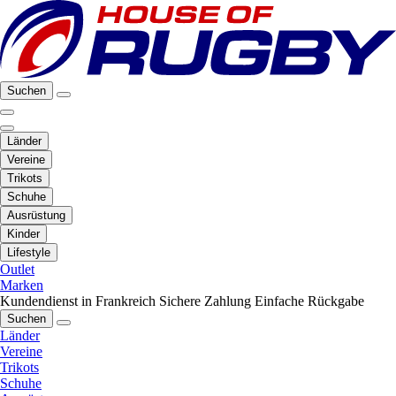
Suchen
Länder
Vereine
Trikots
Schuhe
Ausrüstung
Kinder
Lifestyle
Outlet
Marken
Kundendienst in Frankreich
Sichere Zahlung
Einfache Rückgabe
Suchen
Länder
Vereine
Trikots
Schuhe