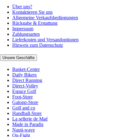
Über uns?
Kontaktieren Sie uns
Allgemeine Verkaufsbedingungen
Rückgabe & Erstattung
Impressum
Zahlungsarten
Lieferkosten und Versandoptionen
Hinweis zum Datenschutz
Unsere Geschäfte
Basket-Center
Daily Bikers
Direct Running
Direct-Volley
Espace Golf
Foot-Store
Galopp-Store
Golf and co
Handball-Store
La sellerie de Maé
Made in Paradis
Nauti-wave
On-Fight