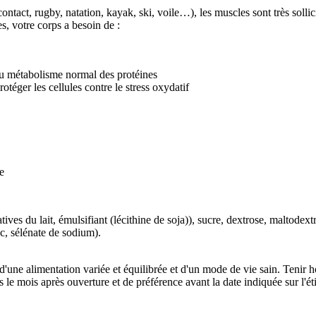
contact, rugby, natation, kayak, ski, voile…), les muscles sont très soll
, votre corps a besoin de :
u métabolisme normal des protéines
otéger les cellules contre le stress oxydatif
e
ives du lait, émulsifiant (lécithine de soja)), sucre, dextrose, maltode
c, sélénate de sodium).
 d'une alimentation variée et équilibrée et d'un mode de vie sain. Tenir
 le mois après ouverture et de préférence avant la date indiquée sur l'ét