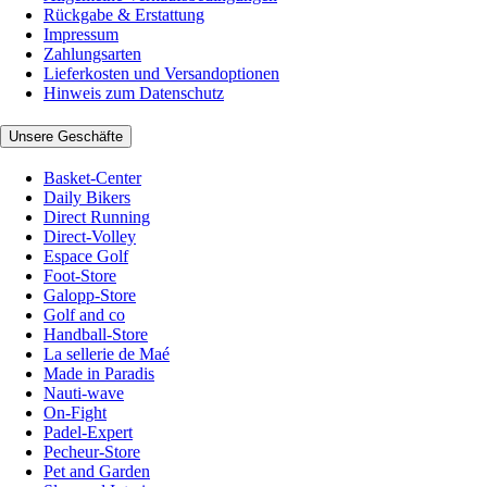
Rückgabe & Erstattung
Impressum
Zahlungsarten
Lieferkosten und Versandoptionen
Hinweis zum Datenschutz
Unsere Geschäfte
Basket-Center
Daily Bikers
Direct Running
Direct-Volley
Espace Golf
Foot-Store
Galopp-Store
Golf and co
Handball-Store
La sellerie de Maé
Made in Paradis
Nauti-wave
On-Fight
Padel-Expert
Pecheur-Store
Pet and Garden