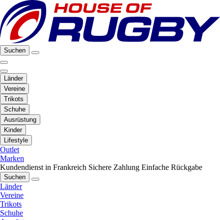
Suchen
Länder
Vereine
Trikots
Schuhe
Ausrüstung
Kinder
Lifestyle
Outlet
Marken
Kundendienst in Frankreich
Sichere Zahlung
Einfache Rückgabe
Suchen
Länder
Vereine
Trikots
Schuhe